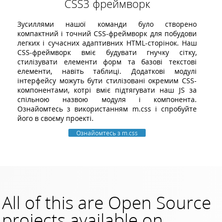
CSS3 фреймворк
Зусиллями нашої команди було створено
компактний і точний CSS-фреймворк для побудови
легких і сучасних адаптивних HTML-сторінок. Наш
CSS-фреймворк вміє будувати гнучку сітку,
стилізувати елементи форм та базові текстові
елементи, навіть таблиці. Додаткові модулі
інтерфейсу можуть бути стилізовані окремим CSS-
компонентами, котрі вміє підтягувати наш JS за
спільною назвою модуля і компонента.
Ознайомтесь з використанням m.css і спробуйте
його в своєму проекті.
Ознайомтесь з m.css
All of this are Open Source
projects available on