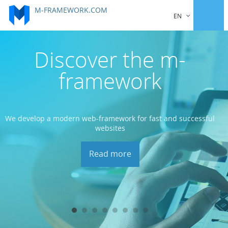
M-FRAMEWORK.COM
EN
 m-
Easy to use 
k
framework
t and successful
m-framework - it's easy to use web framework 
Read more
S-
Discover the