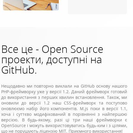
Все це - Open Source
проекти, доступні на
GitHub.
Нещодавно ми повторно виклали на GitHub основу нашого
PHP-фреймворку уже у версії 1.2. Даний фреймворк готовий
до використання з перших хвилин встановлення. Також, ми
оновили до версії 1.2 наш CSS-фреймворк та поступово
оновлюємо набір його компонентів. M.js поки в версії 1.1,
хоча і суттєво модифікований в порівнянні з найпершою
версією. В будь-якому, разі ці три наші фреймворки є
OpenSource і можуть використовуватись будь-ким і з цілями,
що не порушують ліцензію MIT. Приємного використання!