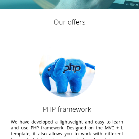
к
framework
Our offers
CSS-модулів для
We develop a modern web-framework for fast
в
websіtes
Read more
PHP framework
We have developed a lightweight and easy to learn
and use PHP framework. Designed on the MVC + L
template, it also allows you to work with different